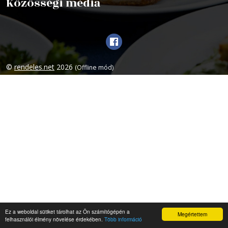
Közösségi média
©
rendeles.net
2026
(Offline mód)
Ez a weboldal sütiket tárolhat az Ön számítógépén a
Megértettem
felhasználói élmény növelése érdekében.
Több információ