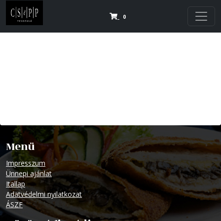
0
Menü
Impresszum
Ünnepi ajánlat
Itallap
Adatvédelmi nyilatkozat
ÁSZF